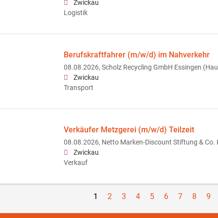
Zwickau
Logistik
Berufskraftfahrer (m/w/d) im Nahverkehr
08.08.2026,
Scholz Recycling GmbH Essingen (Hau
Zwickau
Transport
Verkäufer Metzgerei (m/w/d) Teilzeit
08.08.2026,
Netto Marken-Discount Stiftung & Co.
Zwickau
Verkauf
1
2
3
4
5
6
7
8
9