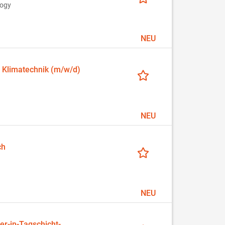
logy
NEU
 Klimatechnik (m/w/d)
NEU
ch
NEU
er-in-Tagschicht-