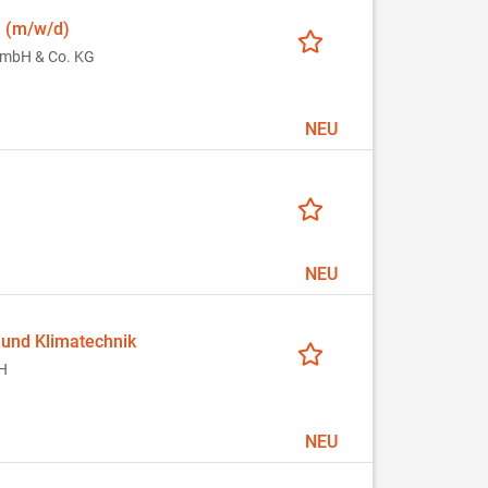
n (m/w/d)
mbH & Co. KG
NEU
NEU
 und Klimatechnik
H
NEU