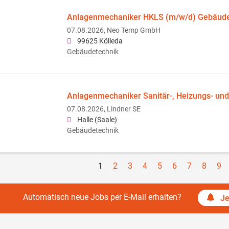
Anlagenmechaniker HKLS (m/w/d) Gebäude
07.08.2026,
Neo Temp GmbH
99625 Kölleda
Gebäudetechnik
Anlagenmechaniker Sanitär-, Heizungs- und
07.08.2026,
Lindner SE
Halle (Saale)
Gebäudetechnik
1
2
3
4
5
6
7
8
9
Automatisch neue Jobs per E-Mail erhalten?
Je