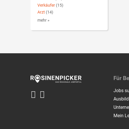
Verkäufer
(15)
Arzt
(14)
mehr »
Für B
Jobs s
Ausbil
Untern
Mein L