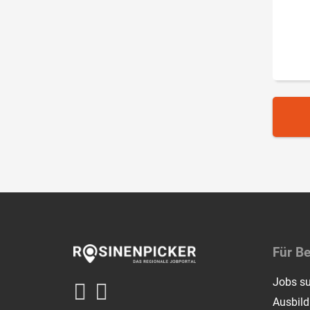
Für B
Jobs s
Ausbil