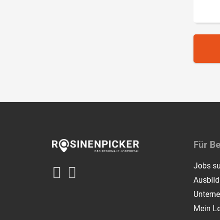
Für B
Jobs s
Ausbil
Untern
Mein L