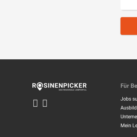
Für B
Jobs s
Ausbil
Untern
Mein L