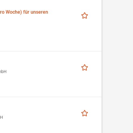
(pro Woche) für unseren
mbH
bH