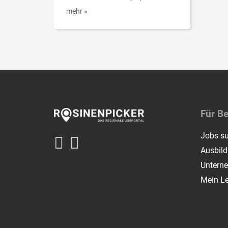
mehr »
Für B
Jobs s
Ausbil
Untern
Mein L