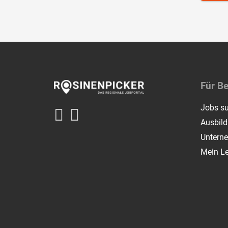
Für B
Jobs s
Ausbil
Untern
Mein L