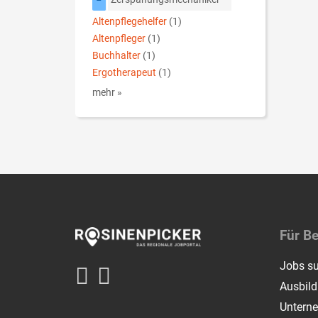
Altenpflegehelfer
(1)
Altenpfleger
(1)
Buchhalter
(1)
Ergotherapeut
(1)
mehr »
Für B
Jobs s
Ausbil
Untern