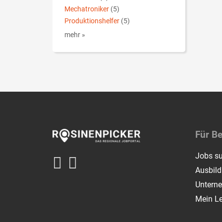
Mechatroniker
(5)
Produktionshelfer
(5)
mehr »
Für B
Jobs s
Ausbil
Untern
Mein L