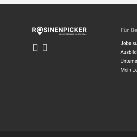
Für B
Jobs s
Ausbil
Untern
Mein L