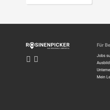
Für B
Jobs s
Ausbil
Untern
Mein L