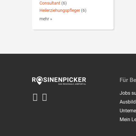
Consultant
(6)
Heilerziehungspfleger
(6)
mehr »
Für B
Jobs s
Ausbil
Untern
Mein L