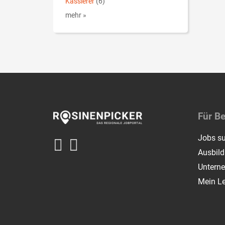
Kassierer
(6)
mehr »
Für B
Jobs s
Ausbil
Untern
Mein L