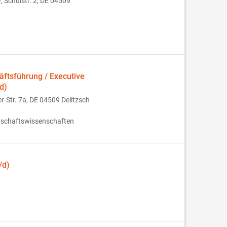
, Schulstr. 2, DE 04509
fts­führung / Executive
d)
Str. 7a, DE 04509 Delitzsch
rtschaftswissenschaften
/d)