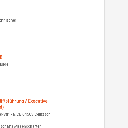
chnischer
d)
Mulde
fts­führung / Executive
d)
Str. 7a, DE 04509 Delitzsch
rtschaftswissenschaften