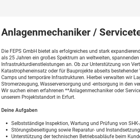
Anlagenmechaniker / Servicet
Die FEPS GmbH bietet als erfolgreiches und stark expandiere
als 25 Jahren ein großes Spektrum an weltweiten, spannenden
Infrastrukturdienstleistungen an. Ob zur Unterstützung von Ver
Katastropheneinsatz oder für Bauprojekte abseits bestehender W
Camps und temporäre Infrastrukturen. Hierbei verwalten wir Lage
Stromerzeugung, Wasserversorgung und -entsorgung in den v
Wir suchen einen erfahrenen **Anlagenmechaniker oder Servic
unserem Projektstandort in Erfurt.
Deine Aufgaben
Selbstständige Inspektion, Wartung und Prüfung von SHK-A
Störungsbeseitigung sowie Reparatur- und Instandsetzun
Unterstützung der technischen Betriebsabläufe beim Kund